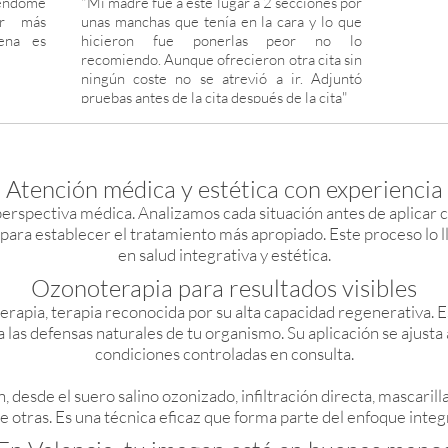
ndome
"Mi madre fue a este lugar a 2 secciones por
 en muy
ar más
unas manchas que tenía en la cara y lo que
an con
lena es
hicieron fue ponerlas peor no lo
iones de
recomiendo. Aunque ofrecieron otra cita sin
res de
ningún coste no se atrevió a ir. Adjuntó
tón de
pruebas antes de la cita después de la cita"
línica
Atención médica y estética con experiencia
spectiva médica. Analizamos cada situación antes de aplicar c
 para establecer el tratamiento más apropiado. Este proceso lo l
en salud integrativa y estética.
Ozonoterapia para resultados visibles
apia, terapia reconocida por su alta capacidad regenerativa. Es
a las defensas naturales de tu organismo. Su aplicación se ajusta 
condiciones controladas en consulta.
 desde el suero salino ozonizado, infiltración directa, mascaril
re otras. Es una técnica eficaz que forma parte del enfoque integ