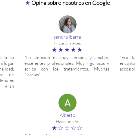
★
Opina sobre nosotros en Google
sandra ibarra
Hace 5 meses
★★★★★
línica
"La atención es muy cercana y amable,
"Era l
i lugar
excelentes profesionales. Muy rigurosos y
encant
lidad,
serios con los tratamientos. Muchas
accesibi
dad de
Gracias"
lena es
a gran
nencia,
lmente.
as con
s y muy
 vemos
Alberto
FU, los
Hace un año
ara las
★☆☆☆☆
, yendo