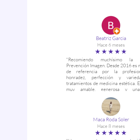
Beatriz Garcia
Hace 6 meses
★★★★★
"Recomiendo muchísimo la C
Prevención Imagen. Desde 2016 es m
de referencia por la profesiona
honradez, perfección y varie
tratamientos de medicina estética. E
muy amable, generosa y un
profesional; el Dr.Corróns, una emi
alguien en quien puedes confiar tota
Además, ofrecen continuas ofert
precios absolutamente asequible
competentes, sin los abusos que
Maca Roda Soler
continuamente. Yo he probado el HI
Hace 8 meses
neuromoduladores y un tratamiento p
★★★★★
arañas vasculares y estoy encantada