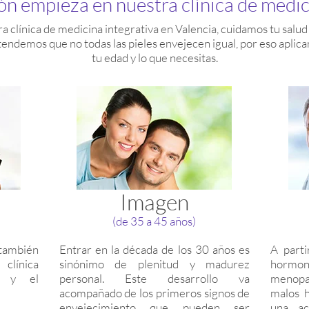
ón empieza en nuestra clínica de medic
 clínica de medicina integrativa en Valencia, cuidamos tu salu
ntendemos que no todas las pieles envejecen igual, por eso apli
tu edad y lo que necesitas.
Imagen
(de 35 a 45 años)
ambién
Entrar en la década de los 30 años es
A parti
clínica
sinónimo de plenitud y madurez
hormon
n y el
personal. Este desarrollo va
menopaus
acompañado de los primeros signos de
malos h
envejecimiento que pueden ser
una ac