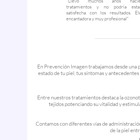
"Llevo muchos años hacié
muy tranquila porque sé que estoy
tratamientos y no podría est
buenas manos. También cuent
satisfecha con los resultados. E
diferentes tipos de láser, infiltrac
encantadora y muy profesional"
ácido hialurónico, estimulado
colágeno…para solucionar un mon
necesidades. Recomiendo esta c
totalmente"
En Prevención Imagen trabajamos desde una per
estado de tu piel, tus síntomas y antecedentes
Entre nuestros tratamientos destaca la ozonoter
tejidos potenciando su vitalidad y estimul
Contamos con diferentes vías de administración,
de la piel ent